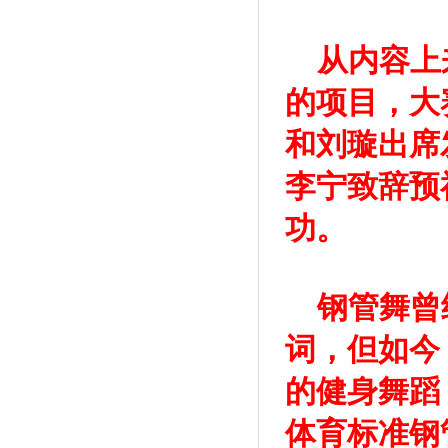
从内容上来
的项目，大
和刘璇出席
李宁致辞预
功。
钢管舞曾经
词，但如今
的健身舞蹈
体育标准钢