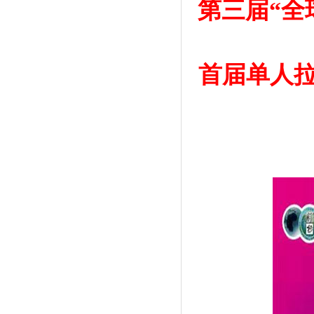
第三届“全
首届单人拉丁