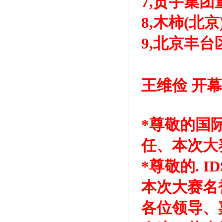
7,贡宇集
8,木柿(北
9,北京丰
王维俭 开
*尊敬的国
任、本次大
*尊敬的. 
本次大赛名
各位领导、