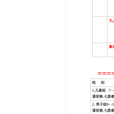
九
集
===
组
别
1
,
儿童组
7--
通背拳,七星
2.
男子组
9---
通背拳,七星