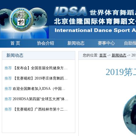
首 页
协会介绍
新闻动态
赛事中心
自助
新闻动态
您的位置:
首页
->
新闻动态
-> 
推荐
【发布会】全国首届全民健身方块舞总决赛新闻发布会议程
201
推荐
【竞赛规程】2019枣庄体育舞蹈公开赛暨首届全民健身方块舞”山东枣庄”全国分站赛
推荐
欢迎全国舞者加入IDSA（中国）大家庭！
推荐
2019IDSA第四届“全球五大洲”体育国标舞蹈世界锦标赛总决赛竞赛规程
推荐
【竞赛规程】广西桂林市第十二届体育舞蹈锦标赛