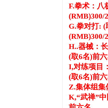
F.拳术：八
(RMB)30
G.拳对打:
(RMB)30
H..器械
(取6名)前
I,对练项
(取6名)前
Z.集体组
K,“武禅”
前六名，