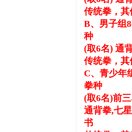
传统拳，其
B、男子组8
种
(取6名) 
传统拳，其
C、青少年组
拳种
(取6名)前
通背拳,七星拳
书