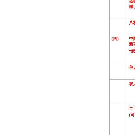
器
械
八
(
四)
中
新
“
单
双
三
(
可