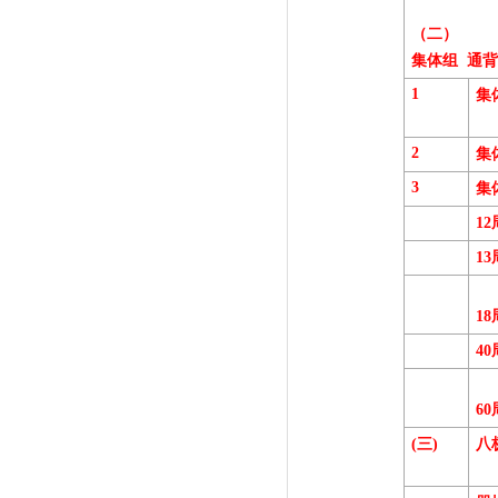
（二）
集体组 通背
1
集
2
集
3
集
12
13
18
40
60
(
三)
八