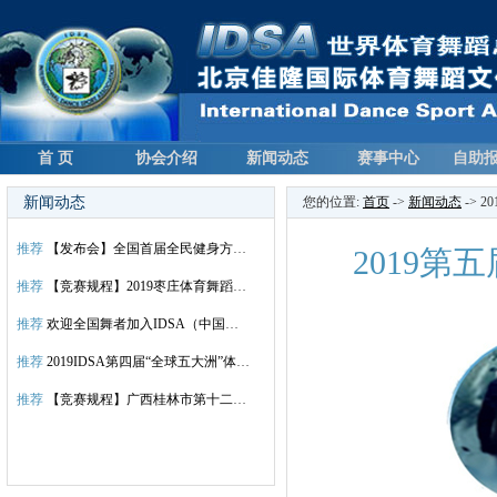
首 页
协会介绍
新闻动态
赛事中心
自助
新闻动态
您的位置:
首页
->
新闻动态
-> 
推荐
【发布会】全国首届全民健身方块舞总决赛新闻发布会议程
2019
推荐
【竞赛规程】2019枣庄体育舞蹈公开赛暨首届全民健身方块舞”山东枣庄”全国分站赛
推荐
欢迎全国舞者加入IDSA（中国）大家庭！
推荐
2019IDSA第四届“全球五大洲”体育国标舞蹈世界锦标赛总决赛竞赛规程
推荐
【竞赛规程】广西桂林市第十二届体育舞蹈锦标赛