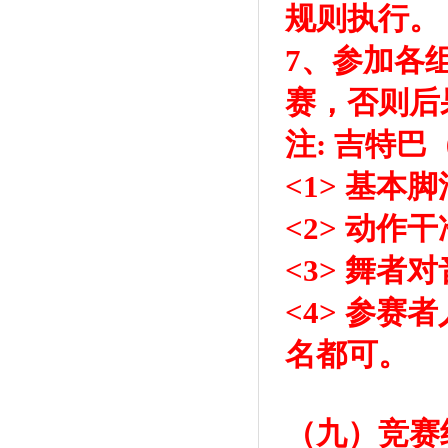
规则执行。
7、参加各
赛，否则后
注: 吉特
<1> 基
<2> 动
<3> 舞
<4> 参赛
名都可。
（九）竞赛