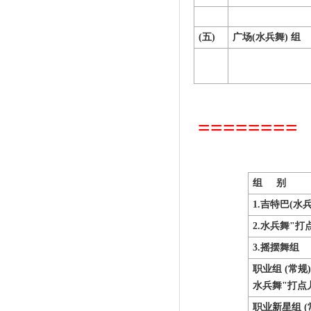
(
五)
广场(水兵舞)
组
=======
组
别
1.
吉特巴(水
2.
水兵舞"打点
3.
摇摆舞组
职业组 (常规)
水兵舞"打点儿
职业新星组
(