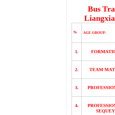
Bus Tra
Liangxia
№
AGE GROUP:
1.
FORMATI
2.
TEAM MA
3.
PROFESSIO
4.
PROFESSIO
SEQUEY