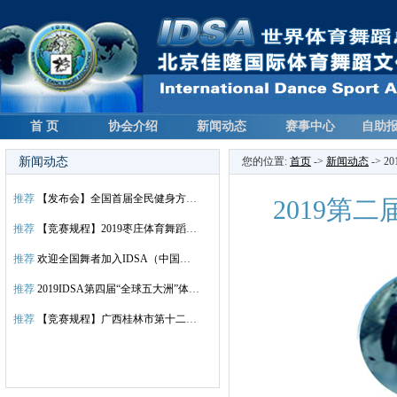
首 页
协会介绍
新闻动态
赛事中心
自助
新闻动态
您的位置:
首页
->
新闻动态
-> 
推荐
【发布会】全国首届全民健身方块舞总决赛新闻发布会议程
2019第
推荐
【竞赛规程】2019枣庄体育舞蹈公开赛暨首届全民健身方块舞”山东枣庄”全国分站赛
推荐
欢迎全国舞者加入IDSA（中国）大家庭！
推荐
2019IDSA第四届“全球五大洲”体育国标舞蹈世界锦标赛总决赛竞赛规程
推荐
【竞赛规程】广西桂林市第十二届体育舞蹈锦标赛